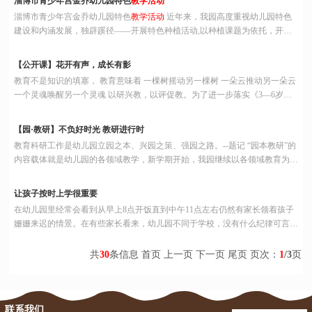
淄博市青少年宫金乔幼儿园特色
教学活动
作，将事故损失控制在最低限度
淄博市青少年宫金乔幼儿园特色
教学活动
近年来，我园高度重视幼儿园特色
建设和内涵发展，独辟蹊径——开展特色种植活动,以种植课题为依托，开发
园本种植课程如小班《静待花儿开》中大班《聆听四季》等，充分挖掘其文化
内涵和现实价值，并进行全方位的拓展和延伸，在城市幼儿园里营造了别具一
【公开课】花开有声，成长有影
格的“田园文化”，提升孩
教育不是知识的填塞， 教育意味着 一棵树摇动另一棵树 一朵云推动另一朵云
一个灵魂唤醒另一个灵魂 以研兴教，以评促教。为了进一步落实《3—6岁儿
童学习与发展指南》精神，立足园本教研，提高金乔园教师的教育教学水平扎
实有效地开展幼儿园集体
教学活动
，按照我园学期计划安排，结合具体活动方
【园·教研】不负好时光 教研进行时
案与要求，近期开展
教育科研工作是幼儿园立园之本、兴园之策、强园之路。--题记 “园本教研”的
内容载体就是幼儿园的各领域教学，新学期开始，我园继续以各领域教育为切
入点，开展我们的园本教研活动。 科学组 科学游戏是一种融操作性、思考
性、变化性、趣味性为一体的活动，能在最大限度上激发幼儿对科学活动的兴
让孩子按时上学很重要
趣，满足幼儿的探索
在幼儿园里经常会看到从早上8点开饭直到中午11点左右仍然有家长领着孩子
姗姗来迟的情景。在有些家长看来，幼儿园不同于学校，没有什么纪律可言，
想送孩子则送，想什么时候送就什么时候送。其实不然，这样做对幼儿是不利
的。一、不利于良好行为习惯的养成幼儿时间观念较差，起居习惯需要大人帮
共
30
条信息 首页 上一页
下一页
尾页
页次：
1
/3
页
助培养。如果父母经常睡懒觉
联系我们