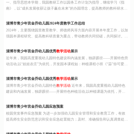
一、指导思想本学期，我园教研工作以园务工作计划为指导，继续学习《指
南》，以“成长发展收获让孩子赢在未来”的办园理念，提高教师的教科研水平
为目的，不断更新教育观念，提升幼儿园的保教工作质量。二、工作重点
（一）加强师德教育，提高教师队伍素质。为了适应教育的新形势新要求，转
淄博市青少年宫金乔幼儿园2024年度教学工作总结
变教育观念，本学期我们将在加强师
2024年，主要围绕园里教育教学、师德师风等方面内容开展本年度工作，以加
强园本课程研究、提高教科研质量为重点，带动教师共同切磋，共同探讨。
本年度具体工作总结如下： 一、环境创设 《3～6岁儿童学习与发展指南》中
指出：“每个幼儿心中都有一颗美的种子。引导幼儿学会用心灵去感受和发现
淄博市青少年宫金乔幼儿园优秀
教学活动
展示
美，用自己的方式表
近年来，我园高度重视幼儿园特色建设和内涵发展，独辟蹊径——开展特色劳
动活动,以“娃娃农庄”为依托，开发园本课程如：种植课程小班《“蒜”你可爱》
中大班《种子种植记》；食育课程如中班《橘子罐头》大班《趣探地瓜》等，
充分挖掘其文化内涵和现实价值，并进行全方位的拓展和延伸，在城市幼儿园
淄博市青少年宫金乔幼儿园优秀
教学活动
展示
里营造了别具一格的“
淄博市青少年宫金乔幼儿园特色
教学活动
近年来，我园高度重视幼儿园特色
建设和内涵发展，独辟蹊径——开展特色种植活动,以种植课题为依托，开发
园本种植课程如小班《静待花儿开》中大班《聆听四季》等，充分挖掘其文化
内涵和现实价值，并进行全方位的拓展和延伸，在城市幼儿园里营造了别具一
淄博市青少年宫金乔幼儿园应急预案
格的“田园文化”，提升孩
校园突发事件应急预案 为进一步加强幼儿园安全管理和安全教育工作，有效
提高师生安全防范意识和安全应急处置能力；及时、准确报告和认真调查处理
幼儿园各类安全事故及校园各类突发性事件，充分发挥幼儿园行政的组织、指
导、调度职能作用，有效调动社会各界力量投入幼儿园各类事故抢险救助工