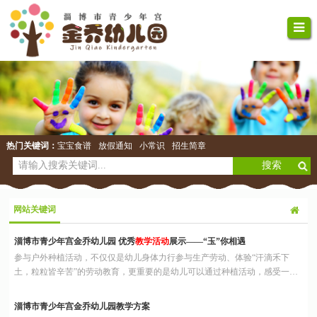
热门关键词：
宝宝食谱
放假通知
小常识
招生简章
网站关键词
淄博市青少年宫金乔幼儿园 优秀
教学活动
展示——“玉”你相遇
参与户外种植活动，不仅仅是幼儿身体力行参与生产劳动、体验“汗滴禾下
土，粒粒皆辛苦”的劳动教育，更重要的是幼儿可以通过种植活动，感受一粒
种子从发芽到长大的奇妙过程，观察和了解植物生长的全过程，丰富自然科学
知识，是生命教育的最好途径之一，并在此过程中培养幼儿对大自然的兴趣和
淄博市青少年宫金乔幼儿园教学方案
积极情感。 孩子们从播