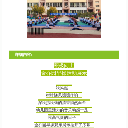
详细内容:
积极向上
金乔园早操活动展示
秋风起，
树叶随风嗦嗦作响，
深秋携秋菊的清香悄然而至，
幼儿园里活力的音乐动感十足，
秋高气爽的日子，
金乔园早操观摩展示拉开了序幕...