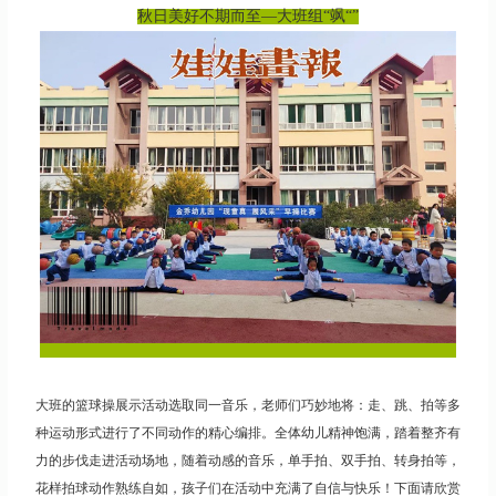
秋日美好不期而至—大班组“飒“”
大班的篮球操展示活动选取同一音乐，老师们巧妙地将：走、跳、拍等多
种运动形式进行了不同动作的精心编排。全体幼儿精神饱满，踏着整齐有
力的步伐走进活动场地，随着动感的音乐，单手拍、双手拍、转身拍等，
花样拍球动作熟练自如，孩子们在活动中充满了自信与快乐！下面请欣赏