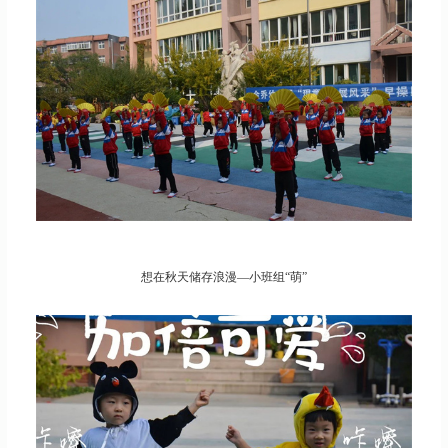
想在秋天储存浪漫—小班组“萌”