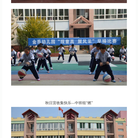
秋日宜收集快乐—中班组“燃”