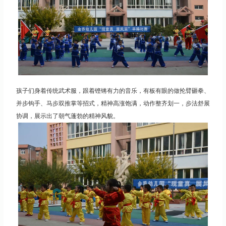
孩子们身着传统武术服，跟着铿锵有力的音乐，有板有眼的做抡臂砸拳、
并步钩手、马步双推掌等招式，精神高涨饱满，动作整齐划一，步法舒展
协调，展示出了朝气蓬勃的精神风貌。